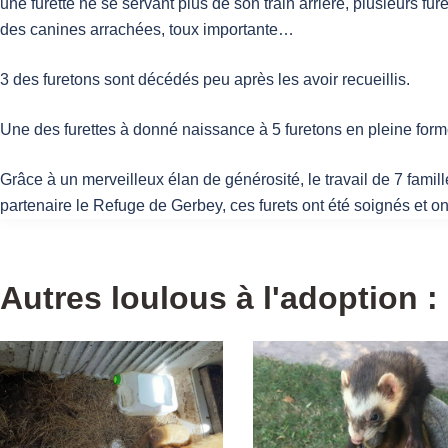
une furette ne se servant plus de son train arrière, plusieurs f
des canines arrachées, toux importante…
3 des furetons sont décédés peu après les avoir recueillis.
Une des furettes à donné naissance à 5 furetons en pleine form
Grâce à un merveilleux élan de générosité, le travail de 7 famill
partenaire le Refuge de Gerbey, ces furets ont été soignés et o
Autres loulous à l'adoption :