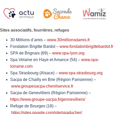
Sites associatifs, fourrières, refuges
30 Millions d’amis –
www.30millionsdamis.fr
Fondation Brigitte Bardot –
www.fondationbrigittebardot.fr
SPA de Brignais (69) –
www.spa-lyon.org
Spa Velaine en Haye et Amance (54) –
www.spa-
lorraine.com
Spa Strasbourg (Alsace) –
www.spa-strasbourg.org
Sacpa de Chailly en Brie (Région Parisienne) –
www.groupesacpa-chenilservice.fr
Sacpa de Genevilliers (Région Parisienne) –
https://www.groupe-sacpa.fr/gennevilliers/
Refuge de Bourges (18) –
https://sites.google.com/site/spaducher/