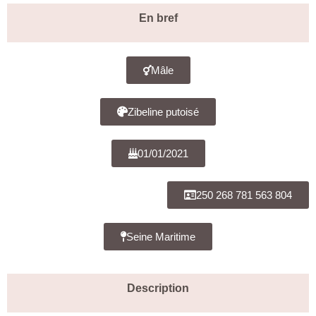
En bref
Mâle
Zibeline putoisé
01/01/2021
250 268 781 563 804
Seine Maritime
Description