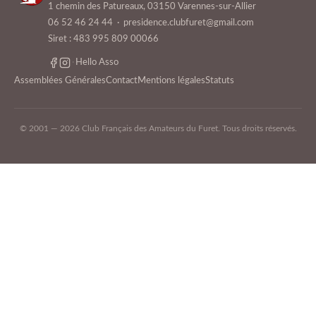
1 chemin des Patureaux, 03150 Varennes-sur-Allier
06 52 46 24 44
·
presidence.clubfuret@gmail.com
Siret : 483 995 809 00066
·
Hello Asso
Assemblées Générales
Contact
Mentions légales
Statuts
© 2001 — 2026 Club Français des Amateurs du Furet. Tous droits réservés.