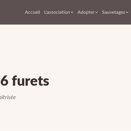
Accueil
L'association
Adopter
Sauvetages
6 furets
îtrisée