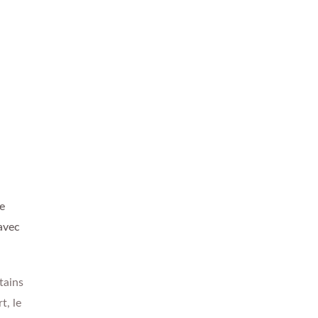
de
 avec
tains
t, le