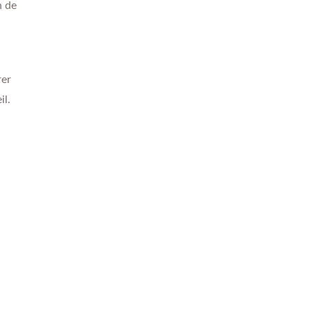
n de
rer
il.