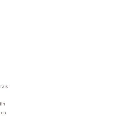
rais
fin
 en