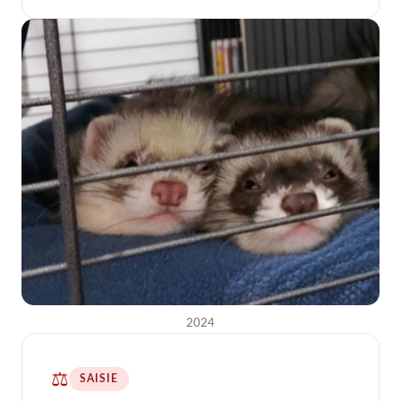
2024
⚖️
SAISIE