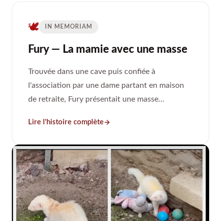
🕊️
IN MEMORIAM
Fury — La mamie avec une masse
Trouvée dans une cave puis confiée à
l'association par une dame partant en maison
de retraite, Fury présentait une masse
mandibulaire importante. L'analyse a révélé un
Lire l'histoire complète
lymphome ganglionnaire trop avancé pour être
traité. Elle finira ses jours en famille d'accueil
définitive, choyée et accompagnée.