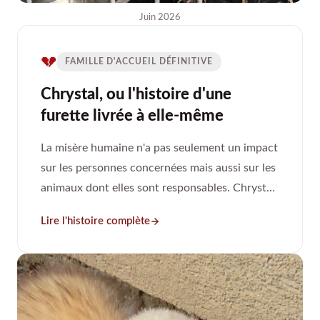
Juin 2026
💔
FAMILLE D'ACCUEIL DÉFINITIVE
Chrystal, ou l'histoire d'une
furette livrée à elle-même
La misère humaine n'a pas seulement un impact
sur les personnes concernées mais aussi sur les
animaux dont elles sont responsables. Chrystal,
6 ans, a été abandonnée avec d'autres animaux
Lire l'histoire complète
après l'expulsion de sa propriétaire. Récupérée
en urgence grâce à la SPA de Dieppe, elle ne
pesait plus que 400 grammes et était en aplasie.