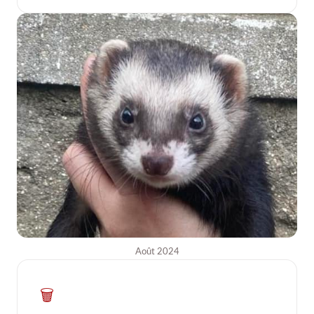
Août 2024
🗑️