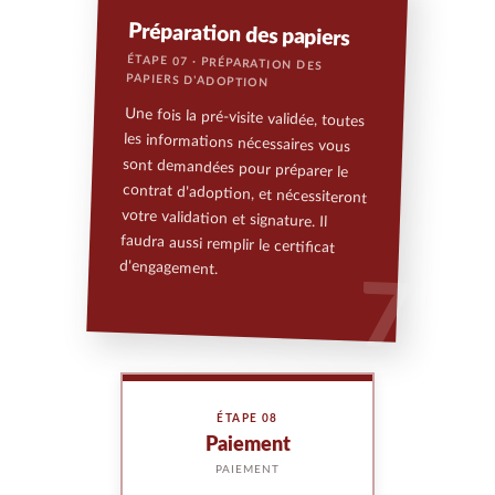
Préparation des papiers
ÉTAPE 07 · PRÉPARATION DES
PAPIERS D'ADOPTION
Une fois la pré-visite validée, toutes
les informations nécessaires vous
sont demandées pour préparer le
contrat d'adoption, et nécessiteront
votre validation et signature. Il
faudra aussi remplir le certificat
d'engagement.
7
ÉTAPE 08
Paiement
PAIEMENT