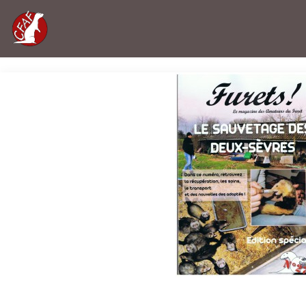
Accueil
»
Journal Furets n°27