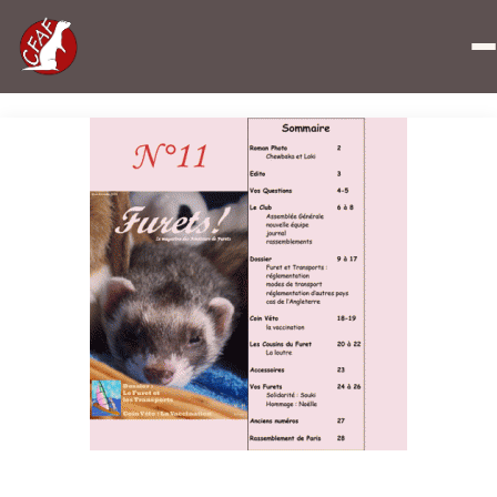
Accueil
»
Journal Furets n°11