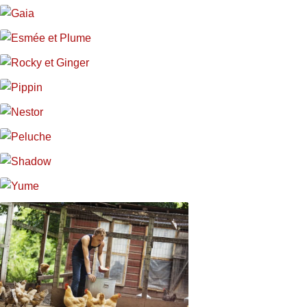
Lewis
Gaia
Lewis
Esmée et Plume
Gaia
Rocky et Ginger
Esmée et Plume
Pippin
Rocky et Ginger
Nestor
Pippin
Peluche
Nestor
Shadow
Peluche
Yume
Shadow
Yume