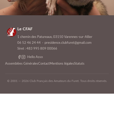
Le CFAF
1 chemin des Patureaux, 03150 Varennes-sur-Allier
06 52 46 24 44
·
presidence.clubfuret@gmail.com
Siret : 483 995 809 00066
·
Hello Asso
Assemblées Générales
Contact
Mentions légales
Statuts
© 2001 — 2026 Club Français des Amateurs du Furet. Tous droits réservés.