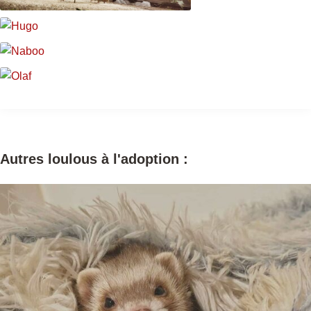
Vidocq
Hugo
Vidocq
Naboo
Hugo
Olaf
Naboo
Olaf
Autres loulous à l'adoption :