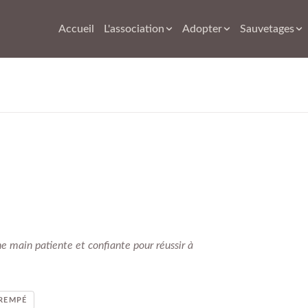
Accueil
L'association
Adopter
Sauvetages
ne main patiente et confiante pour réussir à
TREMPÉ