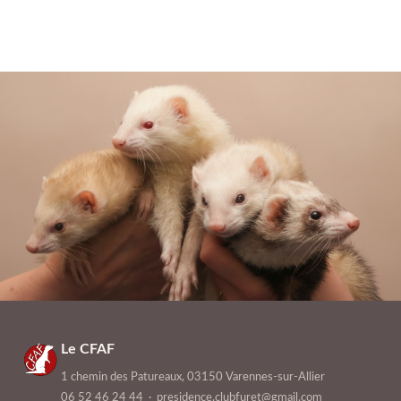
Le CFAF
1 chemin des Patureaux, 03150 Varennes-sur-Allier
06 52 46 24 44
·
presidence.clubfuret@gmail.com