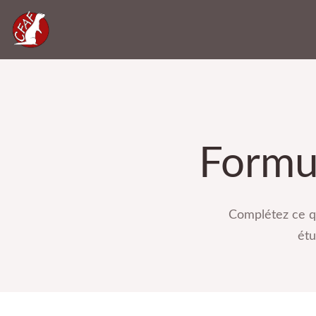
Formul
Complétez ce q
étu