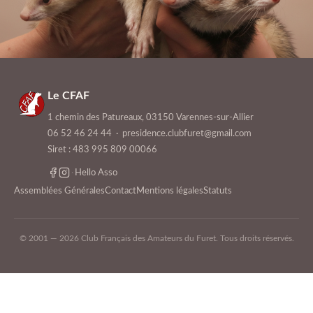
Le CFAF
1 chemin des Patureaux, 03150 Varennes-sur-Allier
06 52 46 24 44
·
presidence.clubfuret@gmail.com
Siret : 483 995 809 00066
·
Hello Asso
Assemblées Générales
Contact
Mentions légales
Statuts
© 2001 — 2026 Club Français des Amateurs du Furet. Tous droits réservés.