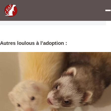
Accueil
»
Fiches des furets
»
Pulp et Fiction
adoptables
Autres loulous à l'adoption :