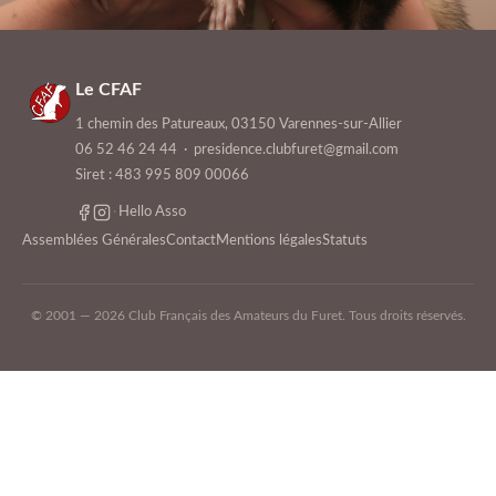
Le CFAF
1 chemin des Patureaux, 03150 Varennes-sur-Allier
06 52 46 24 44
·
presidence.clubfuret@gmail.com
Siret : 483 995 809 00066
·
Hello Asso
Assemblées Générales
Contact
Mentions légales
Statuts
© 2001 — 2026 Club Français des Amateurs du Furet. Tous droits réservés.